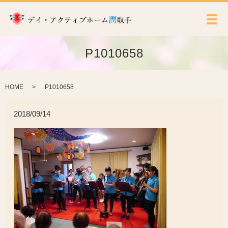
メ
P1010658
HOME
P1010658
2018/09/14