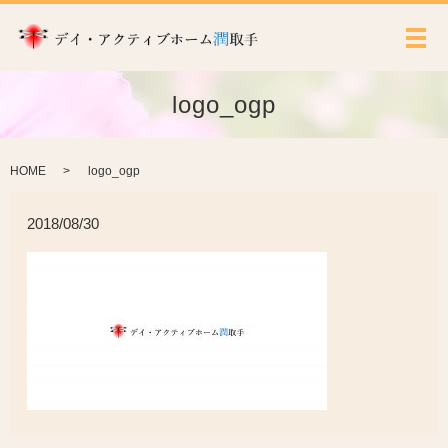
メ
logo_ogp
HOME
logo_ogp
2018/08/30