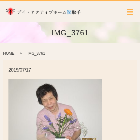
メ
IMG_3761
HOME
IMG_3761
2019/07/17