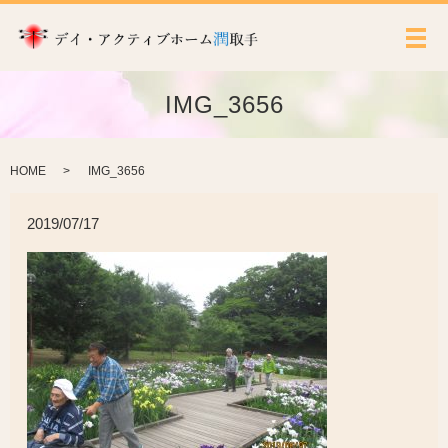
メ
IMG_3656
HOME
IMG_3656
2019/07/17