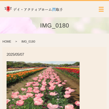
メ
IMG_0180
HOME
IMG_0180
2025/05/07