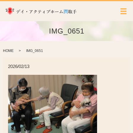
メ
IMG_0651
HOME
IMG_0651
2026/02/13