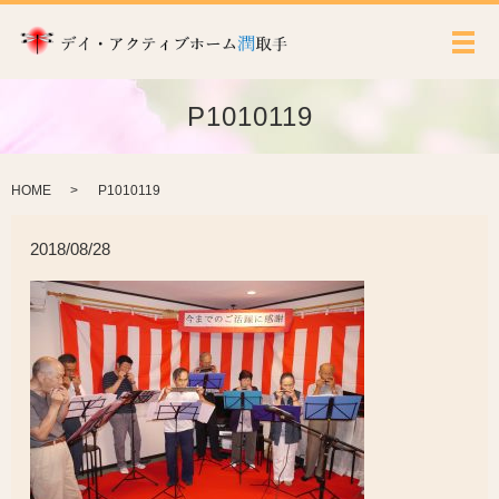
メ
P1010119
HOME
P1010119
2018/08/28