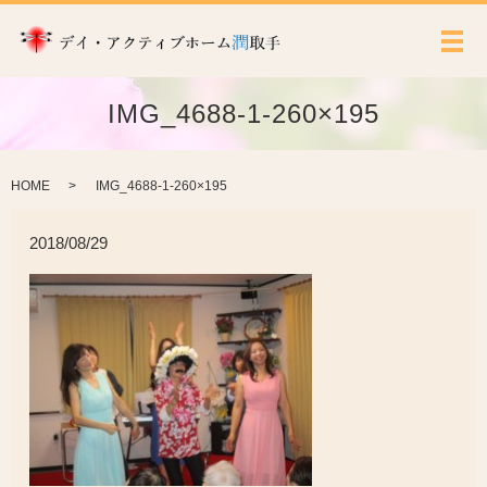
メ
IMG_4688-1-260×195
HOME
IMG_4688-1-260×195
2018/08/29