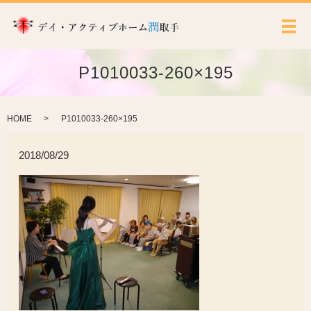
メ
P1010033-260×195
HOME
P1010033-260×195
2018/08/29