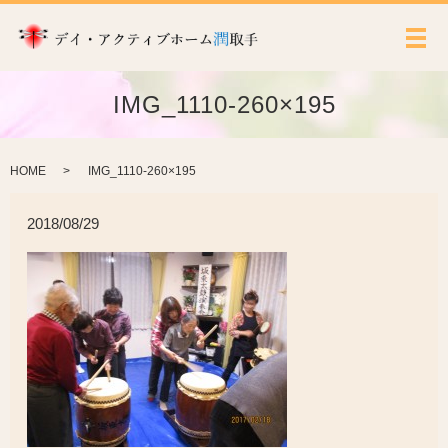
メ
IMG_1110-260×195
HOME
IMG_1110-260×195
2018/08/29