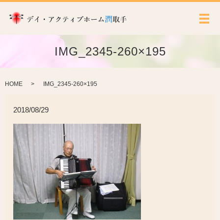
メ
IMG_2345-260×195
HOME
IMG_2345-260×195
2018/08/29