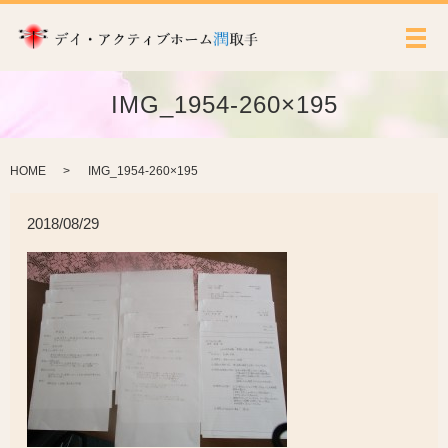
メ
IMG_1954-260×195
HOME
IMG_1954-260×195
2018/08/29