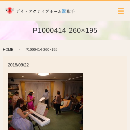
メ
P1000414-260×195
HOME
P1000414-260×195
2018/08/22