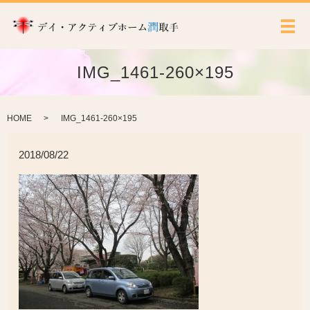
メ
IMG_1461-260×195
HOME
IMG_1461-260×195
2018/08/22