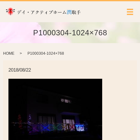
メ
P1000304-1024×768
HOME
P1000304-1024×768
2018/08/22