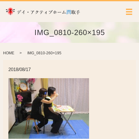
メ
IMG_0810-260×195
HOME
IMG_0810-260×195
2018/08/17