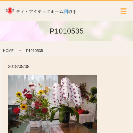
メ
P1010535
HOME
P1010535
2018/08/08