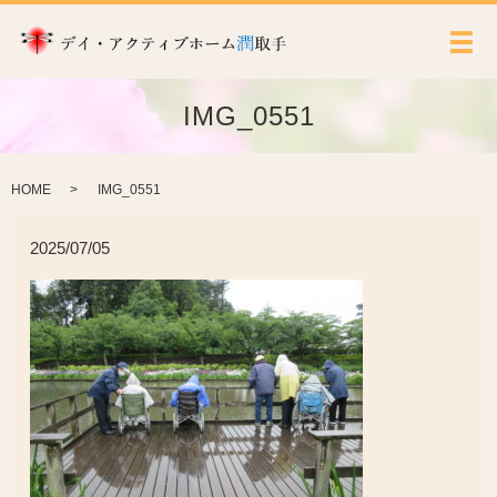
メ
IMG_0551
HOME
IMG_0551
2025/07/05