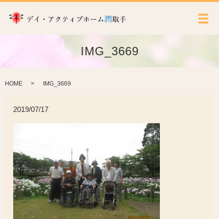
メ
IMG_3669
HOME
IMG_3669
2019/07/17