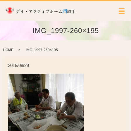
メ
IMG_1997-260×195
HOME
IMG_1997-260×195
2018/08/29